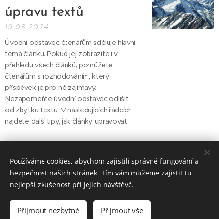
úpravu textů
19.08.2024
Úvodní odstavec čtenářům sděluje hlavní
téma článku. Pokud jej zobrazíte i v
přehledu všech článků, pomůžete
čtenářům s rozhodováním, který
příspěvek je pro ně zajímavý.
Nezapomeňte úvodní odstavec odlišit
od zbytku textu. V následujících řádcích
najdete další tipy, jak články upravovat.
Používáme cookies, abychom zajistili správné fungování a
bezpečnost našich stránek. Tím vám můžeme zajistit tu
nejlepší zkušenost při jejich návštěvě.
Život bez závislostí z.s., Trojská 46/8 Praha 8 180 00, +420 602
255 508
Přijmout nezbytné
Přijmout vše
Vytvořeno službou
Webnode
Cookies