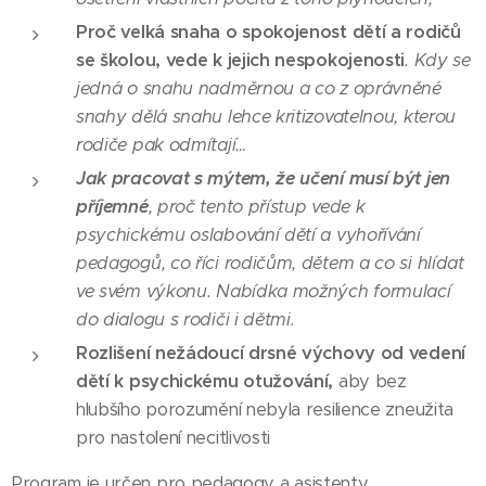
Proč velká snaha o spokojenost dětí a rodičů
se školou, vede k jejich nespokojenosti
. Kdy se
jedná o snahu nadměrnou a co z oprávněné
snahy dělá snahu lehce kritizovatelnou, kterou
rodiče pak odmítají…
Jak pracovat s mýtem, že učení musí být jen
příjemné
, proč tento přístup vede k
psychickému oslabování dětí a vyhořívání
pedagogů, co říci rodičům, dětem a co si hlídat
ve svém výkonu. Nabídka možných formulací
do dialogu s rodiči i dětmi.
Rozlišení nežádoucí drsné výchovy od vedení
dětí k psychickému otužování,
aby bez
hlubšího porozumění nebyla resilience zneužita
pro nastolení necitlivosti
Program je určen pro pedagogy a asistenty.