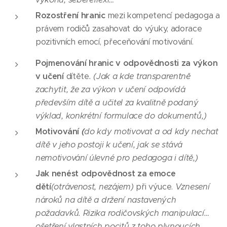
Rozostření hranic
mezi kompetencí pedagoga a
právem rodičů zasahovat do výuky, adorace
pozitivních emocí, přeceňování motivování.
Pojmenování hranic v odpovědnosti za výkon
v učení
dítěte
. (Jak a kde
transparentně
zachytit, že za výkon v učení odpovídá
především dítě a učitel za kvalitně podaný
výklad, konkrétní formulace do dokumentů,)
Motivování
(
do kdy motivovat a od kdy nechat
dítě v jeho postoji k učení, jak se stává
nemotivování úlevné pro pedagoga i dítě,)
Jak nenést odpovědnost za emoce
dětí
(otrávenost, nezájem)
při výuce.
Vznesení
nároků na dítě a držení nastavených
požadavků. Rizika rodičovských manipulací…
ošetření vlastních pocitů z toho plynoucích,