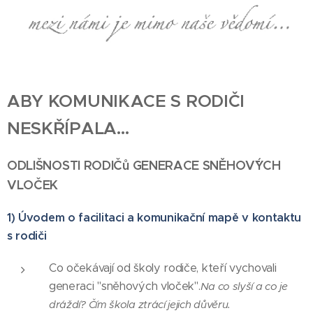
ABY KOMUNIKACE S RODIČI
NESKŘÍPALA…
ODLIŠNOSTI RODIČů GENERACE SNĚHOV¯ÝCH
VLOČEK
1) Úvodem o facilitaci a komunikační mapě v kontaktu
s rodiči
Co očekávají od školy rodiče, kteří vychovali
generaci "sněhových vloček".
Na co slyší a co je
dráždí? Čím škola ztrácí jejich důvěru.