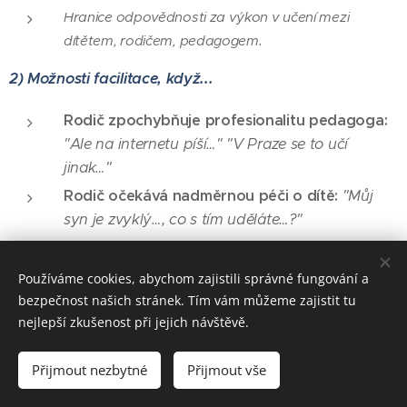
Hranice odpovědnosti za výkon v učení mezi
dítětem, rodičem, pedagogem.
2) Možnosti facilitace, když...
Rodič zpochybňuje profesionalitu pedagoga:
"Ale na internetu píší…" "V Praze se to učí
jinak…"
Rodič očekává nadměrnou péči o dítě:
"Můj
syn je zvyklý…, co s tím uděláte…?"
Rodič vyžaduje motivování dítěte:
"Dcera se v
hodině nudí, víc ji motivujte…"
Používáme cookies, abychom zajistili správné fungování a
Rodič popírá sdělení pedagoga:
"Doma to
bezpečnost našich stránek. Tím vám můžeme zajistit tu
nedělá, to není možný…"
nejlepší zkušenost při jejich návštěvě.
Rodič je nevývratně přesvědčen o své pravdě:
Přijmout nezbytné
Přijmout vše
"Tak to prostě je, pletete se…"
Rodič "bezproblémového" dítěte:
"Syn nemá