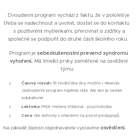
Dvoudenní program vychází z faktu, že v pololetí je
třeba se nadechnout a uvolnit, dostat se do kontaktu
s pozitivními myšlenkami, přerovnat si zážitky a
společně se podpořit do druhé části školního roku.
Program je
sebezkušenostní prevencí syndromu
vyhoření.
Má tmelící prvky zaměřené na osvěžení
týmu.
Časový rozsah:
16 hodin/dva dny, možno i víkendy.
Jednodenní program najdete níže. Ale ten je veden
edukativně.
Lektorka:
PhDr. Helena Vrbková - psycholožka.
Cena
: dle dohody s ohledem na počet pedagogů.
osvědčení.
Na základě žádosti objednavatele vystavíme