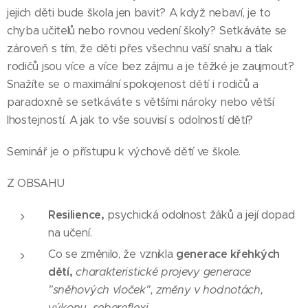
jejich děti bude škola jen bavit? A když nebaví, je to
chyba učitelů nebo rovnou vedení školy? Setkáváte se
zároveň s tím, že děti přes všechnu vaší snahu a tlak
rodičů jsou více a více bez zájmu a je těžké je zaujmout?
Snažíte se o maximální spokojenost dětí i rodičů a
paradoxně se setkáváte s většími nároky nebo větší
lhostejností. A jak to vše souvisí s odolností dětí?
Seminář je o přístupu k výchově dětí ve škole.
Z OBSAHU
Resilience,
psychická odolnost žáků a její dopad
na učení.
Co se změnilo, že vznikla
generace křehkých
dětí,
charakteristické projevy generace
"sněhových vloček", změny v hodnotách,
výkonu, sebereflexi…