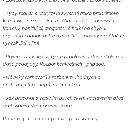
- Z
ákladní rizika komunikace s rodičem žáka/studenta.
- Typy rodičů, s kterými je zvýšené riziko problémové
komunikace a co s tím lze dělat - r
odič
agresivní,
ironický, ponižující, arogantní, číhající na chybu,
napadající odbornost konkrétního pedagoga, útočný,
vyhrožující a jiné.
- Pojmenování nejčastějších problémů v dané škole pro
dané pedagogy. Rozbor konkrétních případů.
- Nácviky rozhovorů s rozborem vhodných a
nevhodných postupů v komunikaci.
- Jak pracovat s vlastním psychickým nastavením před
očekáváním složité komunikace.
Program je určen pro pedagogy a asistenty.