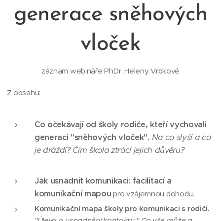
generace sněhových
vloček
záznam webináře PhDr. Heleny Vrbkové
Z obsahu:
Co očekávají od školy rodiče, kteří vychovali
generaci "sněhových vloček".
Na co slyší a co
je dráždí? Čím škola ztrácí jejich důvěru?
Jak usnadnit komunikaci: facilitací a
komunikační mapou
pro vzájemnou dohodu.
Komunikační mapa školy pro komunikaci s rodiči.
"Úleva a usnadnění kontaktu." Co vše může a