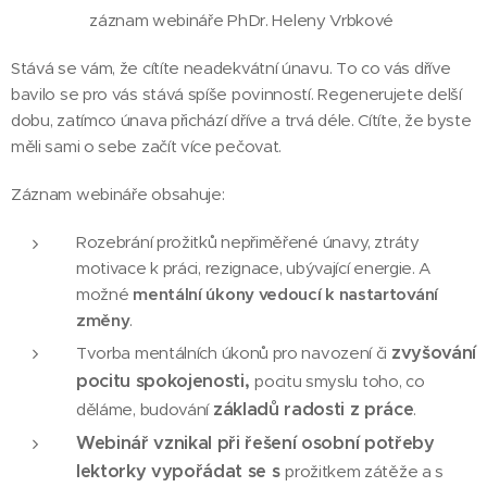
záznam webináře PhDr. Heleny Vrbkové
Stává se vám, že cítíte neadekvátní únavu. To co vás dříve
bavilo se pro vás stává spíše povinností. Regenerujete delší
dobu, zatímco únava přichází dříve a trvá déle. Cítíte, že byste
měli sami o sebe začít více pečovat.
Záznam webináře obsahuje:
Rozebrání prožitků nepřiměřené únavy, ztráty
motivace k práci, rezignace, ubývající energie. A
možné
mentální úkony vedoucí k nastartování
změny
.
zvyšování
Tvorba mentálních úkonů pro navození či
pocitu spokojenosti,
pocitu smyslu toho, co
základů radosti z práce
děláme, budování
.
Webinář vznikal při řešení osobní potřeby
lektorky vypořádat se s
prožitkem zátěže a s