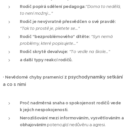
Rodič popírá sdělení pedagoga:
"Doma to nedělá,
to není možný…"
Rodič je nevývratně přesvědčen o své pravdě:
"Tak to prostě je, pletete se…"
Rodič "bezproblémového" dítěte:
"Syn nemá
problémy, které popisujete…"
Rodič skrytě devalvuje:
"To vedle na škole…"
a další typy reakcí rodičů.
z psychodynamiky setkání
·
Nevědomé chyby pramenící
a co s nimi
Proč nadměrná snaha o spokojenost rodičů vede
k jejich nespokojenosti
.
Nerozlišování mezi informováním, vysvětlováním a
obhajováním
potencující nedůvěru a agresi.