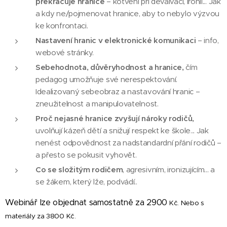
překračuje hranice
– kotvení při devalvaci, ironii... Jak
a kdy ne/pojmenovat hranice, aby to nebylo výzvou
ke konfrontaci.
Nastavení hranic v elektronické komunikaci
– info,
webové stránky.
Sebehodnota, důvěryhodnost a hranice,
čím
pedagog umožňuje své nerespektování.
Idealizovaný sebeobraz a nastavování hranic –
zneužitelnost a manipulovatelnost.
Proč nejasné hranice zvyšují nároky rodičů,
uvolňují kázeň dětí a snižují respekt ke škole... Jak
nenést odpovědnost za nadstandardní přání rodičů –
a přesto se pokusit vyhovět.
Co se složitým rodičem
, agresivním, ironizujícím... a
se žákem, který lže, podvádí..
Webinář lze objednat samostatně za 2900
Kč. Nebo s
materiály za 3800 Kč.