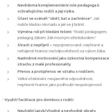
Nevědomá komplementární role pedagoga k
ochraňujícímu rodiči a její rizika.
Účast ve scénáři "oběť, kat a zachránce"
. Jak
rodiče kladou návnadu a jak se jí bránit.
Výměna rolí při hledání řešení:
"Rodič pedagogem,
pedagog žákem, žák mocným středobodem."
Strach z nepřijetí –
nepojmenované, nepřesné a
nehájené hranice ne/odpovědnosti za výkon žáka.
Nadměrné motivování jako úzkostná kompenzace
strachu z malé profesionality.
Přenos a protipřenos ve vztahu s rodičem.
Velká očekávání, neujasněná odpovědnost,
nepřesné hranice jako podhoubí nespokojenosti.
·
Využití facilitace pro domluvu s rodiči
Neutrální jazyk/vhodné a nevhodné obraty.