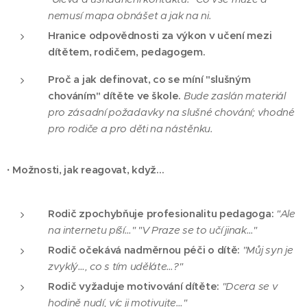
nemusí mapa obnášet a jak na ni.
Hranice odpovědnosti za výkon v učení mezi
dítětem, rodičem, pedagogem.
Proč a jak definovat, co se míní "slušným
chováním" dítěte ve škole.
Bude zaslán materiál
pro zásadní požadavky na slušné chování; vhodné
pro rodiče a pro děti na nástěnku.
·
Možnosti, jak reagovat, když…
Rodič zpochybňuje profesionalitu pedagoga:
"Ale
na internetu píší…" "V Praze se to učí jinak…"
Rodič očekává nadměrnou péči o dítě:
"Můj syn je
zvyklý…, co s tím uděláte…?"
Rodič vyžaduje motivování dítěte:
"Dcera se v
hodině nudí, víc ji motivujte…"