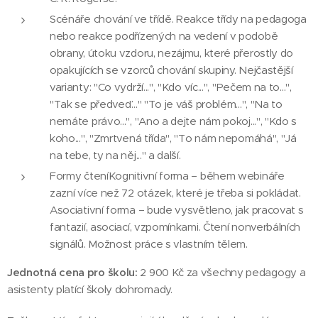
Scénáře chování ve třídě. Reakce třídy na pedagoga
nebo reakce podřízených na vedení v podobě
obrany, útoku vzdoru, nezájmu, které přerostly do
opakujících se vzorců chování skupiny. Nejčastější
varianty: "Co vydrží...", "Kdo víc...", "Pečem na to...",
"Tak se předveď..." "To je váš problém...", "Na to
nemáte právo...", "Ano a dejte nám pokoj...", "Kdo s
koho...", "Zmrtvená třída", "To nám nepomáhá", "Já
na tebe, ty na něj..." a další.
Formy čteníKognitivní forma – během webináře
zazní více než 72 otázek, které je třeba si pokládat.
Asociativní forma – bude vysvětleno, jak pracovat s
fantazií, asociací, vzpomínkami. Čtení nonverbálních
signálů. Možnost práce s vlastním tělem.
Jednotná cena pro školu:
2 900 Kč za všechny pedagogy a
asistenty platící školy dohromady.