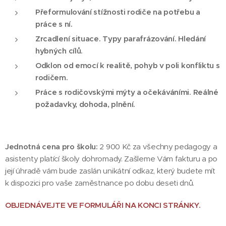
Přeformulování stížnosti rodiče na potřebu a
práce s ní.
Zrcadlení situace. Typy parafrázování. Hledání
hybných cílů.
Odklon od emocí k realitě, pohyb v poli konfliktu s
rodičem.
Práce s rodičovskými mýty a očekáváními. Reálné
požadavky, dohoda, plnění.
Jednotná cena pro školu:
2 900 Kč za všechny pedagogy a
asistenty platící školy dohromady. Zašleme Vám fakturu a po
její úhradě vám bude zaslán unikátní odkaz, který budete mít
k dispozici pro vaše zaměstnance po dobu deseti dnů.
OBJEDNÁVEJTE VE FORMULÁŘI NA KONCI STRÁNKY.