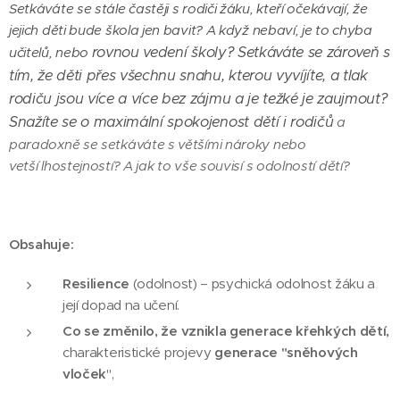
Setkáváte se stále častěji
s rodiči žáku, kteří očekávají, že
jejich děti bude škola jen bavit? A když nebaví, je to chyba
rovnou vedení školy? Setkáváte se zároveň
s
učitelů, nebo
tím, že děti přes všechnu snahu, kterou vyvíjíte, a tlak
rodiču jsou více a více bez zájmu
a je težké je zaujmout?
Snažíte se o maximální spokojenost dětí i rodičů
a
paradoxně se setkáváte s většími nároky nebo
vetší lhostejností? A jak to vše souvisí s odolností dětí?
Obsahuje:
Resilience
(odolnost) – psychická odolnost žáku a
její dopad na učení.
Co se změnilo, že vznikla generace křehkých dětí,
charakteristické projevy
generace "sněhových
vloček
",