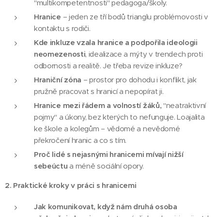
"multikompetentnosti" pedagoga/školy.
Hranice
– jeden ze tří bodů trianglu problémovosti v
kontaktu s rodiči.
Kde inkluze vzala hranice a podpořila ideologii
neomezenosti
, idealizace a mýty v trendech proti
odbornosti a realitě. Je třeba revize inkluze?
Hraniční zóna
– prostor pro dohodu i konflikt, jak
pružně pracovat s hranicí a nepopírat ji.
Hranice mezi řádem a volností žáků,
"neatraktivní
pojmy" a úkony, bez kterých to nefunguje. Loajalita
ke škole a kolegům – vědomé a nevědomé
překročení hranic a co s tím.
Proč lidé s nejasnými hranicemi mívají nižší
sebeúctu
a méně sociální opory.
2. Praktické kroky v práci s hranicemi
Jak komunikovat, když nám druhá osoba