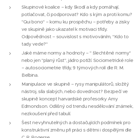
Skupinové koalice – kdy škodí a kdy pomáhají,
potlačovat, či podporovat? Kdo s kým a proti komu?
"Qui bono" – komu ku prospěchu – potřeby a zisky
ve skupině jako ukazatel k motivaci třídy.
Odpovědnost – souvislost s motivováním, "Kdo to
tady vede?"
Jaké máme normy a hodnoty – " šlechtěné normy"
nebo jen "planý růst", jádro potíží. Sociometrické role
– autosociometrie třídy, 9 týmových rolí dle R. M.
Belbina.
Manipulace ve skupině – rysy manipulátorů, složitý
nástroj, síla slabých, nebo dovednost? Bezpečí ve
skupině koncept harvardské profesorky Amy
Edmondson. Odlišný od trendu nesdělování známek,
nezkoušení před tabulí.
Šest nevyhnutelných a dostačujících podmínek pro
konstruktivní změnu při práci s dětmi i dospělými dle
C. R. Rogerse.