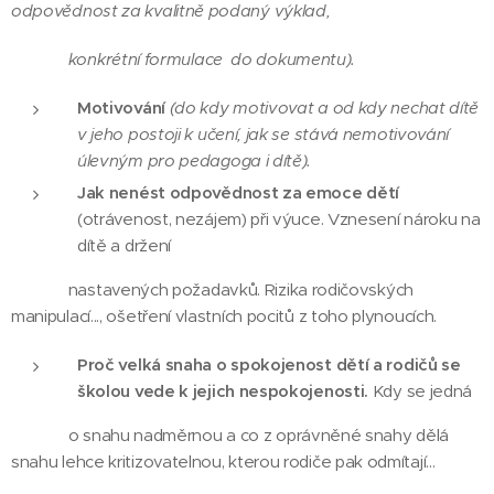
odpovědnost za kvalitně podaný výklad,
konkrétní formulace do dokumentu).
Motivování
(do kdy motivovat a od kdy nechat dítě
v jeho postoji k učení, jak se stává nemotivování
úlevným pro pedagoga i dítě).
Jak nenést odpovědnost za emoce dětí
(otrávenost, nezájem) při výuce. Vznesení nároku na
dítě a držení
nastavených požadavků. Rizika rodičovských
manipulací..., ošetření vlastních pocitů z toho plynoucích.
Proč velká snaha o spokojenost dětí a rodičů se
školou vede k jejich nespokojenosti.
Kdy se jedná
o snahu nadměrnou a co z oprávněné snahy dělá
snahu lehce kritizovatelnou, kterou rodiče pak odmítají...