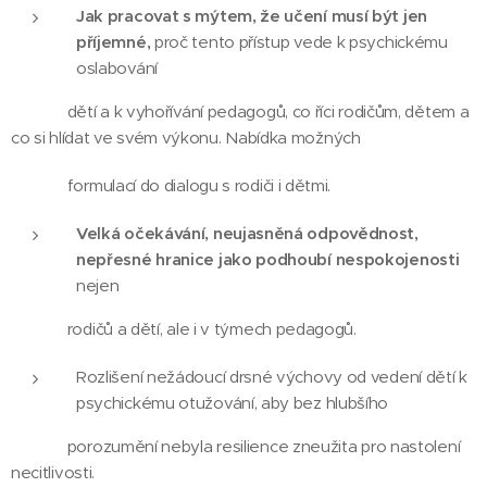
Jak pracovat s mýtem, že učení musí být jen
příjemné,
proč tento přístup vede k psychickému
oslabování
dětí a k vyhořívání pedagogů, co říci rodičům, dětem a
co si hlídat ve svém výkonu. Nabídka možných
formulací do dialogu s rodiči i dětmi.
Velká očekávání, neujasněná odpovědnost,
nepřesné hranice jako podhoubí nespokojenosti
nejen
rodičů a dětí, ale i v týmech pedagogů.
Rozlišení nežádoucí drsné výchovy od vedení dětí k
psychickému otužování, aby bez hlubšího
porozumění nebyla resilience zneužita pro nastolení
necitlivosti.