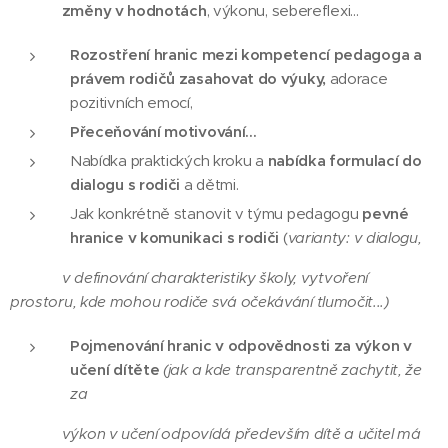
změny v hodnotách
, výkonu, sebereflexi...
Rozostření hranic mezi kompetencí pedagoga a
právem rodičů zasahovat do výuky,
adorace
pozitivních emocí,
Přeceňování motivování...
Nabídka praktických kroku a
nabídka formulací do
dialogu s rodiči
a dětmi.
Jak konkrétně stanovit v týmu pedagogu
pevné
hranice v komunikaci s rodiči
(
varianty: v dialogu,
v definování charakteristiky školy, vytvoření
prostoru, kde mohou rodiče svá očekávání tlumočit...)
Pojmenování hranic v odpovědnosti za výkon v
učení dítěte
(jak a kde transparentně zachytit, že
za
výkon v učení odpovídá především dítě a učitel má