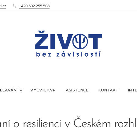
i.cz
+420 602 255 508
ĚLÁVÁNÍ
VÝCVIK KVP
ASISTENCE
KONTAKT
INT
ní o resilienci v Českém rozh