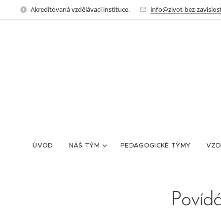
Akreditovaná vzdělávací instituce.
info@zivot-bez-zavislost
ÚVOD
NÁŠ TÝM
PEDAGOGICKÉ TÝMY
VZD
Povídá