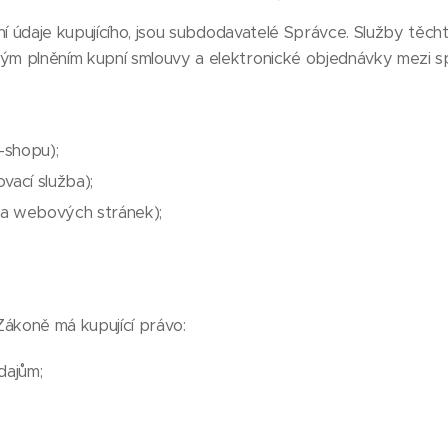
bní údaje kupujícího, jsou subdodavatelé Správce. Služby těc
ým plněním kupní smlouvy a elektronické objednávky mezi sp
shopu);
vací služba);
za webových stránek);
ákoně má kupující právo:
dajům;