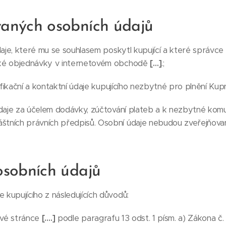
vaných osobních údajů
e, které mu se souhlasem poskytl kupující a které správce z
cké objednávky v internetovém obchodě
[…]
.;
ikační a kontaktní údaje kupujícího nezbytné pro plnění Kupn
aje za účelem dodávky, zúčtování plateb a k nezbytné komun
štních právních předpisů. Osobní údaje nebudou zveřejňov
osobních údajů
kupujícího z následujících důvodů:
ové stránce
[….]
podle paragrafu 13 odst. 1 písm. a) Zákona č