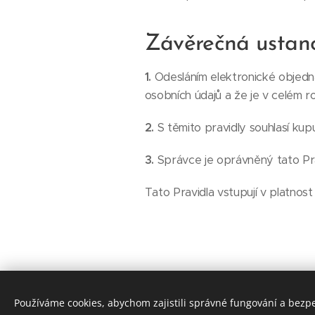
Závěrečná ustan
1.
Odesláním elektronické obje
osobních údajů a že je v celém ro
2.
S těmito pravidly souhlasí kupu
3.
Správce je oprávněný tato Prav
Tato Pravidla vstupují v platnos
Používáme cookies, abychom zajistili správné fungování a bezp
Ž