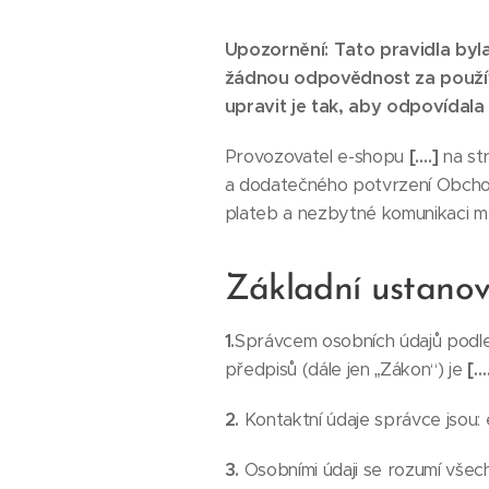
Upozornění: Tato pravidla by
žádnou odpovědnost za použív
upravit je tak, aby odpovída
Provozovatel e-shopu
[….]
na st
a dodatečného potvrzení Obchod
plateb a nezbytné komunikaci me
Základní ustanov
1.
Správcem osobních údajů podle 
předpisů (dále jen „Zákon“) je
[….
2.
Kontaktní údaje správce jsou: 
3.
Osobními údaji se rozumí všech