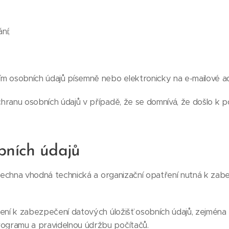
ní;
ím osobních údajů písemně nebo elektronicky na e-mailové a
hranu osobních údajů v případě, že se domnívá, že došlo k p
bních údajů
všechna vhodná technická a organizační opatření nutná k zab
ření k zabezpečení datových úložišť osobních údajů, zejména
programu a pravidelnou údržbu počítačů.