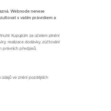
ávazná. Webnode nenese
ultovat s vaším právníkem a
nuté Kupujícím za účelem plnění
y, realizace dodávky, zúčtování
 právních předpisů.
 údajů ve znění pozdějších