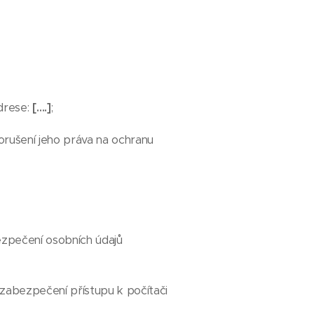
drese:
[….]
;
orušení jeho práva na ochranu
ezpečení osobních údajů
 zabezpečení přístupu k počítači