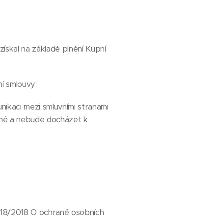
ískal na základě plnění Kupní
í smlouvy;
ikaci mezi smluvními stranami
ané a nebude docházet k
. 18/2018 O ochraně osobních