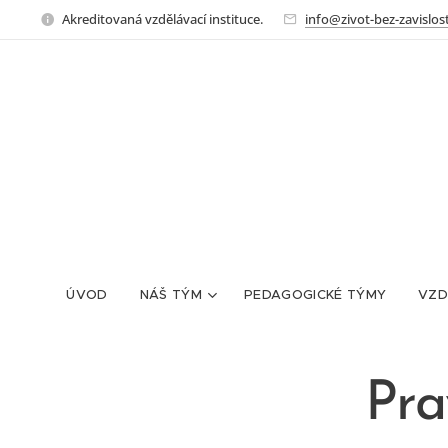
Akreditovaná vzdělávací instituce.
info@zivot-bez-zavislost
ÚVOD
NÁŠ TÝM
PEDAGOGICKÉ TÝMY
VZD
Pra