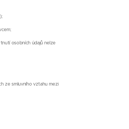
);
ávcem;
nutí osobních údajů nelze
h ze smluvního vztahu mezi