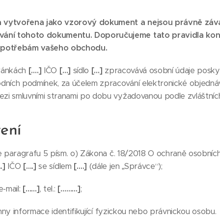
la vytvořena jako vzorový dokument a nejsou právně z
ání tohoto dokumentu. Doporučujeme tato pravidla konz
la potřebám vašeho obchodu.
ránkách
[….]
IČO
[…]
sídlo
[…]
zpracovává osobní údaje poskyt
ních podmínek, za účelem zpracování elektronické objednávk
zi smluvními stranami po dobu vyžadovanou podle zvláštních
ení
paragrafu 5 písm. o) Zákona č. 18/2018 O ochraně osobních
.]
IČO
[….]
se sídlem
[….]
(dále jen „Správce“);
e-mail:
[……]
, tel.:
[………]
;
ny informace identifikující fyzickou nebo právnickou osobu.