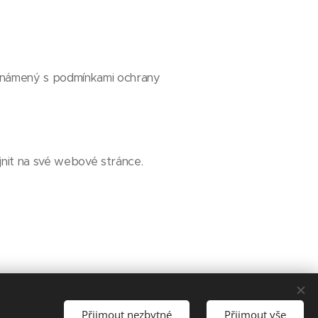
eznámený s podmínkami ochrany
jnit na své webové stránce.
08
Přijmout nezbytné
Přijmout vše