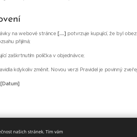
ovení
dnávky na webové stránce
[….]
potvrzuje kupující, že byl ob
zsahu přijímá;
jící zaškrtnutím políčka v objednávce;
idla kdykoliv změnit. Novou verzi Pravidel je povinný zveře
t
[Datum]
ečnost našich stránek. Tím vám
ivot bez závislostí z.s., Trojská 46/8 Praha 8 180 00, +420 602 255 5