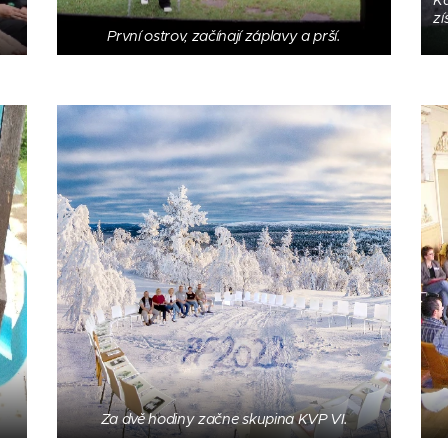
zí
První ostrov, začínají záplavy a prší.
Za dvě hodiny začne skupina KVP VI.