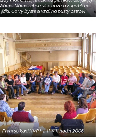
skáme. Máme sebou více nožů a zápalek než
jídla. Co vy byste si vzali na pustý ostrov?
První setkání KVP I. 1. 11. v 11 hodin 2006.