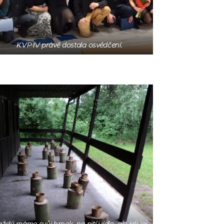
KVP IV právě dostala osvědčení.
ždý máme svůj hrnek, na pití i jídlo, ale jak jej