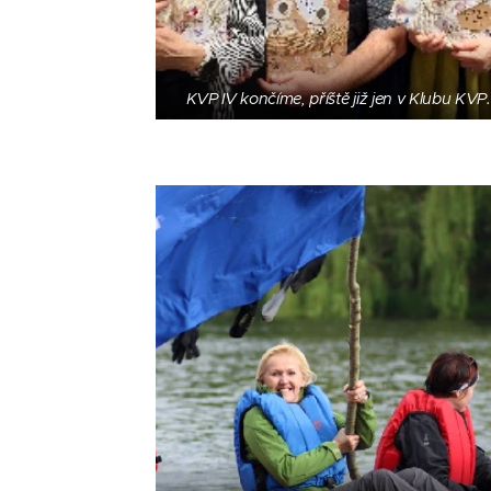
KVP IV končíme, příště již jen v Klubu KVP.