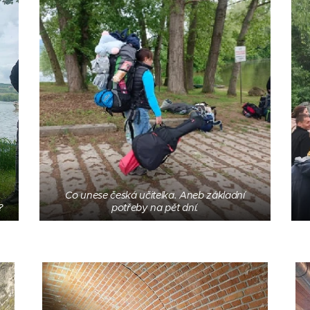
Co unese česká učitelka. Aneb základní
?
potřeby na pět dní.