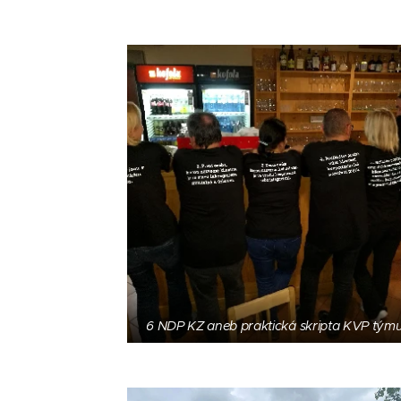
6 NDP KZ aneb praktická skripta KVP týmu