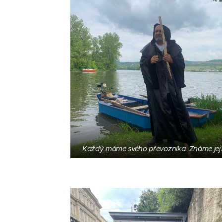
Každý máme svého převozníka. Známe jej