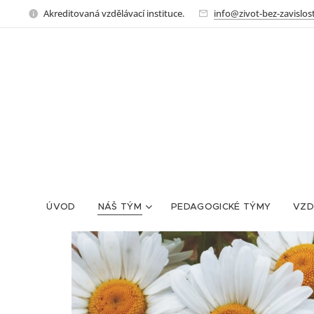
Akreditovaná vzdělávací instituce.
info@zivot-bez-zavislost
ÚVOD
NÁŠ TÝM
PEDAGOGICKÉ TÝMY
VZD