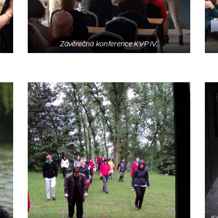
Závěrečná konference KVP IV.
Ka