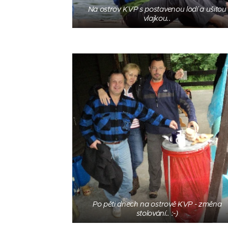
Na ostrov KVP s postavenou lodí a ušitou
vlajkou..
Po pěti dnech na ostrově KVP - změna
stolování.. :-)