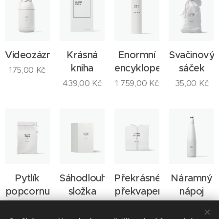
Videozáznam
Krásná
Enormní
Svačinový
kniha
encyklopedie
sáček
175,00
Kč
439,00
Kč
1 759,00
Kč
35,00
Kč
Pytlík
Sáhodlouhá
Překrásné
Náramný
popcornu
složka
překvapení
nápoj
49,90
Kč
34,90
Kč
169,30
Kč
800,00
Kč