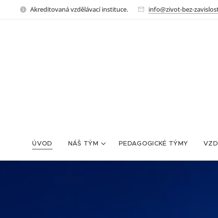
Akreditovaná vzdělávací instituce.
info@zivot-bez-zavislost
ÚVOD
NÁŠ TÝM
PEDAGOGICKÉ TÝMY
VZD