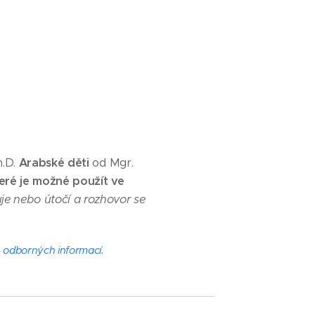
.D.
Arabské děti
od
Mgr.
eré je možné použít ve
uje nebo útočí a rozhovor se
h odborných informací.