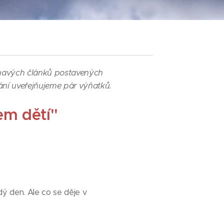
ímavých článků postavených
ání uveřejňujeme pár výňatků.
em dětí"
 den. Ale co se děje v