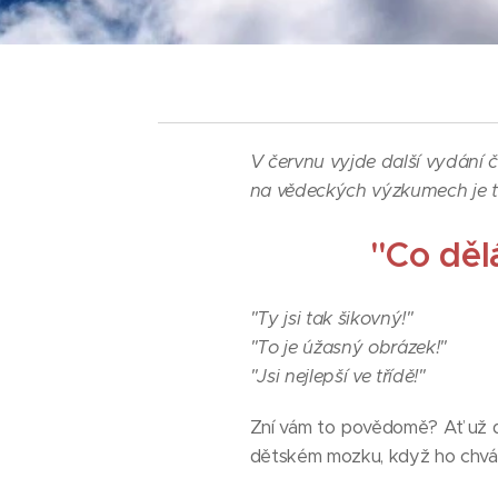
V červnu vyjde další vydání 
na vědeckých výzkumech je 
"Co děl
"Ty jsi tak šikovný!"
"To je úžasný obrázek!"
"Jsi nejlepší ve třídě!"
Zní vám to povědomě? Ať už d
dětském mozku, když ho chvá