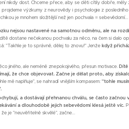
ení nikdy dost. Chceme přece, aby se děti cítily dobře, měly
i projdeme výzkumy z neurovědy i psychologie z posledního de
chikou je mnohem složitější než jen pochvala = sebevědomí…
ku nejsou nastavené na samotnou odměnu, ale na rozdíl
yž dítě dostane nečekanou pochvalu za něco, na čem si dalo o
ká: "Takhle je to správně, dělej to znovu!" Jenže
když přichá
něco jiného, ale neméně znepokojivého, přesun motivace.
Dítě
ímají, že chce objevovat. Začne je dělat proto, aby získa
ohle mě naplňuje", se nahradí vnějším kompasem:
"tohle musí
.
ochybují, a dostávají přehnanou chválu, se často začnou v
čekávání a dlouhodobě jejich sebevědomí klesá ještě víc.
Pr
, že je "neuvěřitelně skvělé", začne…