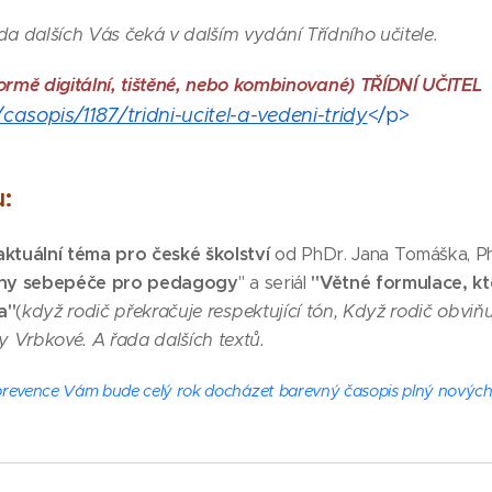
ada dalších Vás čeká v dalším vydání Třídního učitele.
ě digitální, tištěné, nebo kombinované) TŘÍDNÍ UČITEL
asopis/1187/tridni-ucitel-a-vedeni-tridy
</p>
u:
 aktuální téma pro české školství
od
PhDr. Jana Tomáška, Ph
ony sebepéče pro pedagogy
" a seriál
"Větné formulace, kt
a"
(
když rodič překračuje respektující tón, Když rodič obviň
y Vrbkové. A řada dalších textů.
prevence Vám bude celý rok docházet barevný časopis plný novýc