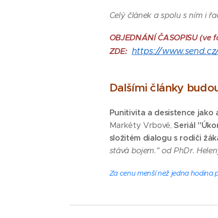
Celý článek a spolu s ním i ř
OBJEDNÁNÍ ČASOPISU (ve form
https://www.send.cz/c
ZDE:
Dalšími články budo
Punitivita a desistence jako
Markéty Vrbové,
S
eriál "Úk
složitém dialogu s rodiči žák
stává bojem." od PhDr. Helen
Za cenu menší než jedna hodina 