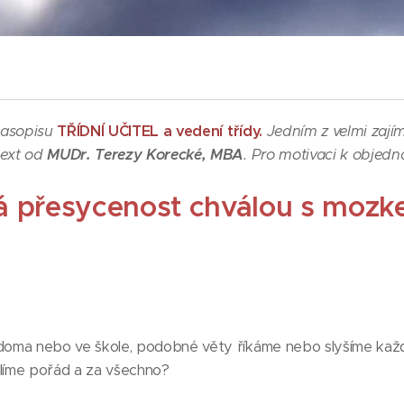
časopisu
TŘÍDNÍ UČITEL a vedení třídy.
Jedním z velmi zaj
text od
MUDr. Terezy Korecké, MBA
. Pro motivaci k objedn
á přesycenost chválou s mozk
oma nebo ve škole, podobné věty říkáme nebo slyšíme každý
líme pořád a za všechno?