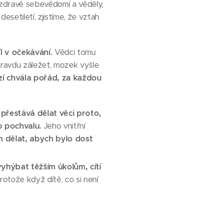
 zdravé sebevědomí a věděly,
setiletí, zjistíme, že vztah
 v očekávání.
Vědci tomu
pravdu záležet, mozek vyšle
zí chvála pořád, za každou
 přestává dělat věci proto,
lo pochvalu.
Jeho vnitřní
m dělat, abych bylo dost
yhýbat těžším úkolům, cítí
otože když dítě, co si není