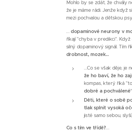
Mohlo by se zdát, že chvály n
že je máme rádi. Jenže když s
mezi pochvalou a dětskou psy
…
dopaminové neurony v moz
říkají "chyba v predikci". Kd
silný dopaminový signál. Tím ří
drobnost, mozek...
…Co se však děje, je 
že ho baví, že ho zaj
kompas, který říká "t
dobré a pochválené"
Děti, které o sobě p
tlak splnit vysoká o
jisté samo sebou, slyší
Co s tím ve třídě?
…