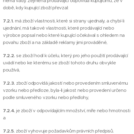
nemá vady. Zejména prodávající odpovídá kupujícímu, že v
době, kdy kupující zboží převzal:
7.2.1.
má zboží vlastnosti, které si strany ujednaly, a chybí-li
ujednání, má takové vlastnosti, které prodávající nebo
výrobce popsal nebo které kupující očekával s ohledem na
povahu zboží a na základě reklamy jimi prováděné,
7.2.2.
se zboží hodí k účelu, který pro jeho použití prodávající
uvádí nebo ke kterému se zboží tohoto druhu obvykle
používá,
7.2.3.
zboží odpovídá jakostí nebo provedením smluvenému
vzorku nebo předloze, byla-li jakost nebo provedení určeno
podle smluveného vzorku nebo předlohy,
7.2.4.
je zboží v odpovídajícím množství, míře nebo hmotnosti
a
7.2.5.
zboží vyhovuje požadavkům právních předpisů.