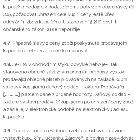
kupujícího nedojde k dodatečnému potvrzení objednávky (čl.
3.6), požadovat uhrazení celé kupní ceny ještě před
odesláním zboží kupujícímu. Ustanovení § 2119 odst. 1
občanského zákoníku se nepoužije.
4.7.
Případné slevy z ceny zboží poskytnuté prodávajícím
kupujícímu nelze vzájemně kombinovat.
4.8.
Je-li to v obchodním styku obvyklé nebo je-li tak
stanoveno obecně závaznými právními předpisy, vystaví
prodávající ohledně plateb prováděných na základě kupní
smlouvy kupujícímu daňový doklad – fakturu. Prodávající
[………..]
plátcem daně z přidané hodnoty. Daňový doklad –
fakturu vystaví prodávající kupujícímu po uhrazení ceny zboží
a zašle jej v elektronické podobě na elektronickou adresu
kupujícího.
4.9.
Podle zákona o evidenci tržeb je prodávající povinen
vystavit kupujícímu účtenku. Zároveň je povinen zaevidovat