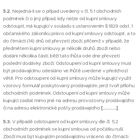
5.2.
Nejedná-li se o případ uvedený v čl. 5.1 obchodních
podmínek či o jiný případ, kdy nelze od kupní smlouvy
odstoupit, má kupující v souladu s ustanovením § 1829 odst. 1
občanského zákoníku právo od kupní smlouvy odstoupit, a to
do čtrnácti (14) dnů od převzetí zboží, přičemž v případě, že
předmětem kupní smlouvy je několik druhů zboží nebo
dodání několika částí, běží tato lhůta ode dne převzetí
poslední dodávky zboží. Odstoupení od kupní smlouvy musí
být prodávajícímu odesláno ve lhůtě uvedené v předchozí
větě. Pro odstoupení od kupní smlouvy může kupující využit
vzorový formulář poskytovaný prodávajícím, jenž tvoří přílohu
obchodních podmínek. Odstoupení od kupní smlouvy může
kupující zasílat mimo jiné na adresu provozovny prodávajícího
či na adresu elektronické pošty prodávajícího
[………..]
.
5.3.
V případě odstoupení od kupní smlouvy dle čl. 5.2
obchodních podmínek se kupní smlouva od počátku ruší.
Zboží musí být kupujícím prodávajícímu vráceno do čtrnácti