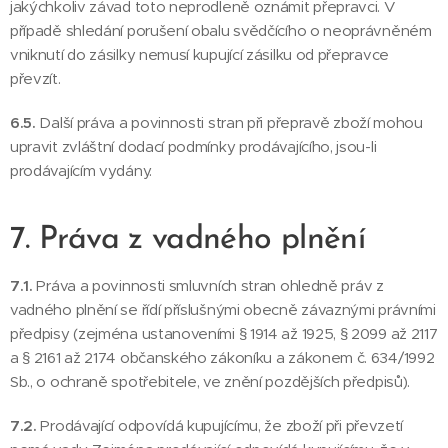
jakýchkoliv závad toto neprodleně oznámit přepravci. V
případě shledání porušení obalu svědčícího o neoprávněném
vniknutí do zásilky nemusí kupující zásilku od přepravce
převzít.
6.5.
Další práva a povinnosti stran při přepravě zboží mohou
upravit zvláštní dodací podmínky prodávajícího, jsou-li
prodávajícím vydány.
7. Práva z vadného plnění
7.1.
Práva a povinnosti smluvních stran ohledně práv z
vadného plnění se řídí příslušnými obecně závaznými právními
předpisy (zejména ustanoveními § 1914 až 1925, § 2099 až 2117
a § 2161 až 2174 občanského zákoníku a zákonem č. 634/1992
Sb., o ochraně spotřebitele, ve znění pozdějších předpisů).
7.2.
Prodávající odpovídá kupujícímu, že zboží při převzetí