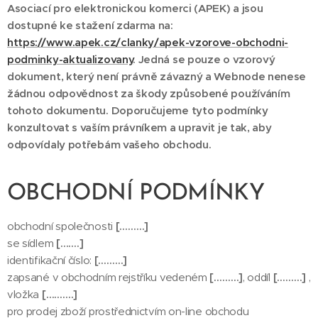
Asociací pro elektronickou komerci (APEK) a jsou
dostupné ke stažení zdarma na:
https://www.apek.cz/clanky/apek-vzorove-obchodni-
podminky-aktualizovany
. Jedná se pouze o vzorový
dokument, který není právně závazný a Webnode nenese
žádnou odpovědnost za škody způsobené používáním
tohoto dokumentu. Doporučujeme tyto podmínky
konzultovat s vaším právníkem a upravit je tak, aby
odpovídaly potřebám vašeho obchodu.
OBCHODNÍ PODMÍNKY
obchodní společnosti
[………]
se sídlem
[…….]
identifikační číslo:
[………]
zapsané v obchodním rejstříku vedeném
[………]
, oddíl
[………]
,
vložka
[……….]
pro prodej zboží prostřednictvím on-line obchodu