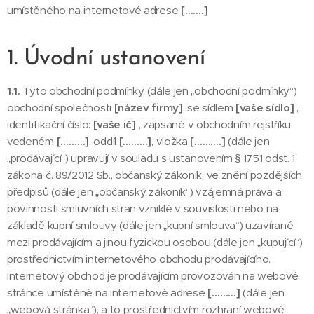
umístěného na internetové adrese
[…….]
1. Úvodní ustanovení
1.1.
Tyto obchodní podmínky (dále jen „obchodní podmínky“)
obchodní společnosti
[název firmy]
, se sídlem
[vaše sídlo]
,
identifikační číslo:
[vaše ič]
, zapsané v obchodním rejstříku
vedeném
[………]
, oddíl
[………]
, vložka
[……….]
(dále jen
„prodávající“) upravují v souladu s ustanovením § 1751 odst. 1
zákona č. 89/2012 Sb., občanský zákoník, ve znění pozdějších
předpisů (dále jen „občanský zákoník“) vzájemná práva a
povinnosti smluvních stran vzniklé v souvislosti nebo na
základě kupní smlouvy (dále jen „kupní smlouva“) uzavírané
mezi prodávajícím a jinou fyzickou osobou (dále jen „kupující“)
prostřednictvím internetového obchodu prodávajícího.
Internetový obchod je prodávajícím provozován na webové
stránce umístěné na internetové adrese
[………]
(dále jen
„webová stránka“), a to prostřednictvím rozhraní webové