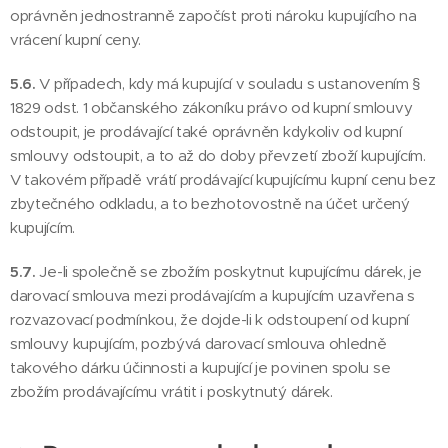
oprávněn jednostranně započíst proti nároku kupujícího na
vrácení kupní ceny.
5.6.
V případech, kdy má kupující v souladu s ustanovením §
1829 odst. 1 občanského zákoníku právo od kupní smlouvy
odstoupit, je prodávající také oprávněn kdykoliv od kupní
smlouvy odstoupit, a to až do doby převzetí zboží kupujícím.
V takovém případě vrátí prodávající kupujícímu kupní cenu bez
zbytečného odkladu, a to bezhotovostně na účet určený
kupujícím.
5.7.
Je-li společně se zbožím poskytnut kupujícímu dárek, je
darovací smlouva mezi prodávajícím a kupujícím uzavřena s
rozvazovací podmínkou, že dojde-li k odstoupení od kupní
smlouvy kupujícím, pozbývá darovací smlouva ohledně
takového dárku účinnosti a kupující je povinen spolu se
zbožím prodávajícímu vrátit i poskytnutý dárek.