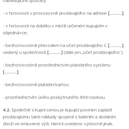
následujícími způsoby:
- v hotovosti v provozovně prodávajícího na adrese
[………..]
;
- v hotovosti na dobírku v místě určeném kupujícím v
objednávce;
- bezhotovostně převodem na účet prodávajícího č.
[………..]
,
vedený u společnosti
[………..]
(dále jen „účet prodávajícího“);
- bezhotovostně prostřednictvím platebního systému
[………..]
;
- bezhotovostně platební kartou;
- prostřednictvím úvěru poskytnutého třetí osobou.
4.2.
Společně s kupní cenou je kupující povinen zaplatit
prodávajícímu také náklady spojené s balením a dodáním
zboží ve smluvené výši. Není-li uvedeno výslovně jinak,