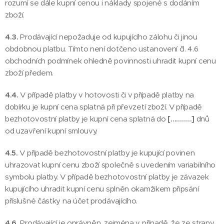
rozumí se dále kupní cenou i náklady spojené s dodáním
zboží.
4.3.
Prodávající nepožaduje od kupujícího zálohu či jinou
obdobnou platbu. Tímto není dotčeno ustanovení čl. 4.6
obchodních podmínek ohledně povinnosti uhradit kupní cenu
zboží předem.
4.4.
V případě platby v hotovosti či v případě platby na
dobírku je kupní cena splatná při převzetí zboží. V případě
bezhotovostní platby je kupní cena splatná do
[………..]
dnů
od uzavření kupní smlouvy.
4.5.
V případě bezhotovostní platby je kupující povinen
uhrazovat kupní cenu zboží společně s uvedením variabilního
symbolu platby. V případě bezhotovostní platby je závazek
kupujícího uhradit kupní cenu splněn okamžikem připsání
příslušné částky na účet prodávajícího.
4.6.
Prodávající je oprávněn, zejména v případě, že ze strany