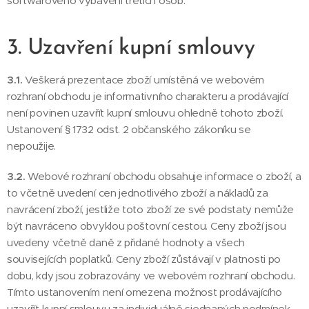
softwarového vybavení třetích osob.
3. Uzavření kupní smlouvy
3.1.
Veškerá prezentace zboží umístěná ve webovém
rozhraní obchodu je informativního charakteru a prodávající
není povinen uzavřít kupní smlouvu ohledně tohoto zboží.
Ustanovení § 1732 odst. 2 občanského zákoníku se
nepoužije.
3.2.
Webové rozhraní obchodu obsahuje informace o zboží, a
to včetně uvedení cen jednotlivého zboží a nákladů za
navrácení zboží, jestliže toto zboží ze své podstaty nemůže
být navráceno obvyklou poštovní cestou. Ceny zboží jsou
uvedeny včetně daně z přidané hodnoty a všech
souvisejících poplatků. Ceny zboží zůstávají v platnosti po
dobu, kdy jsou zobrazovány ve webovém rozhraní obchodu.
Tímto ustanovením není omezena možnost prodávajícího
uzavřít kupní smlouvu za individuálně sjednaných podmínek.