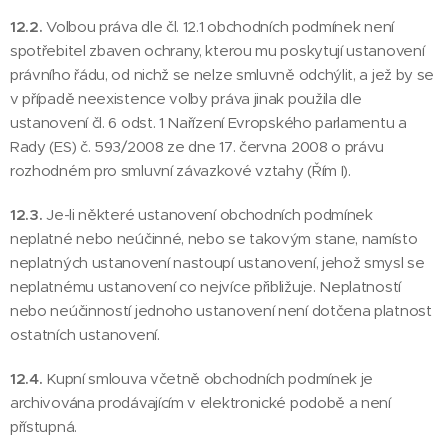
12.2.
Volbou práva dle čl. 12.1 obchodních podmínek není
spotřebitel zbaven ochrany, kterou mu poskytují ustanovení
právního řádu, od nichž se nelze smluvně odchýlit, a jež by se
v případě neexistence volby práva jinak použila dle
ustanovení čl. 6 odst. 1 Nařízení Evropského parlamentu a
Rady (ES) č. 593/2008 ze dne 17. června 2008 o právu
rozhodném pro smluvní závazkové vztahy (Řím I).
12.3.
Je-li některé ustanovení obchodních podmínek
neplatné nebo neúčinné, nebo se takovým stane, namísto
neplatných ustanovení nastoupí ustanovení, jehož smysl se
neplatnému ustanovení co nejvíce přibližuje. Neplatností
nebo neúčinností jednoho ustanovení není dotčena platnost
ostatních ustanovení.
12.4.
Kupní smlouva včetně obchodních podmínek je
archivována prodávajícím v elektronické podobě a není
přístupná.