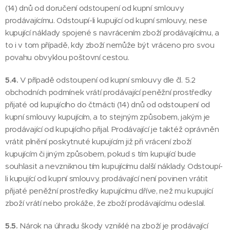
(14) dnů od doručení odstoupení od kupní smlouvy
prodávajícímu. Odstoupí-li kupující od kupní smlouvy, nese
kupující náklady spojené s navrácením zboží prodávajícímu, a
to i v tom případě, kdy zboží nemůže být vráceno pro svou
povahu obvyklou poštovní cestou.
5.4.
V případě odstoupení od kupní smlouvy dle čl. 5.2
obchodních podmínek vrátí prodávající peněžní prostředky
přijaté od kupujícího do čtrnácti (14) dnů od odstoupení od
kupní smlouvy kupujícím, a to stejným způsobem, jakým je
prodávající od kupujícího přijal. Prodávající je taktéž oprávněn
vrátit plnění poskytnuté kupujícím již při vrácení zboží
kupujícím či jiným způsobem, pokud s tím kupující bude
souhlasit a nevzniknou tím kupujícímu další náklady. Odstoupí-
li kupující od kupní smlouvy, prodávající není povinen vrátit
přijaté peněžní prostředky kupujícímu dříve, než mu kupující
zboží vrátí nebo prokáže, že zboží prodávajícímu odeslal.
5.5.
Nárok na úhradu škody vzniklé na zboží je prodávající