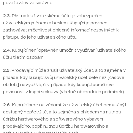
považovány za správné.
2.3.
Přístup k uživatelskému účtu je zabezpečen
uživatelským jménem a heslem. Kupující je povinen
zachovávat mlčenlivost ohledně informací nezbytných k
přístupu do jeho uživatelského účtu.
2.4.
Kupující není oprávněn umožnit využívání uživatelského
účtu třetím osobám.
2.5.
Prodávající může zrušit uživatelský účet, a to zejména v
případě, kdy kupující svůj uživatelský účet déle než [časové
období] nevyužívá, či v případě, kdy kupující poruší své
povinnosti z kupní smlouvy (včetně obchodních podmínek).
2.6.
Kupující bere na vědomí, že uživatelský účet nemusí být
dostupný nepřetržitě, a to zejména s ohledem na nutnou
údržbu hardwarového a softwarového vybavení
prodávajícího, popř. nutnou údržbu hardwarového a