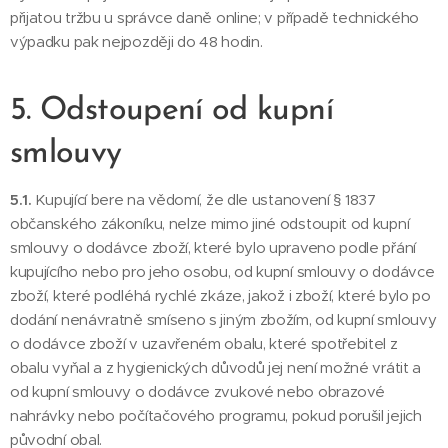
přijatou tržbu u správce daně online; v případě technického
výpadku pak nejpozději do 48 hodin.
5. Odstoupení od kupní
smlouvy
5.1.
Kupující bere na vědomí, že dle ustanovení § 1837
občanského zákoníku, nelze mimo jiné odstoupit od kupní
smlouvy o dodávce zboží, které bylo upraveno podle přání
kupujícího nebo pro jeho osobu, od kupní smlouvy o dodávce
zboží, které podléhá rychlé zkáze, jakož i zboží, které bylo po
dodání nenávratně smíseno s jiným zbožím, od kupní smlouvy
o dodávce zboží v uzavřeném obalu, které spotřebitel z
obalu vyňal a z hygienických důvodů jej není možné vrátit a
od kupní smlouvy o dodávce zvukové nebo obrazové
nahrávky nebo počítačového programu, pokud porušil jejich
původní obal.